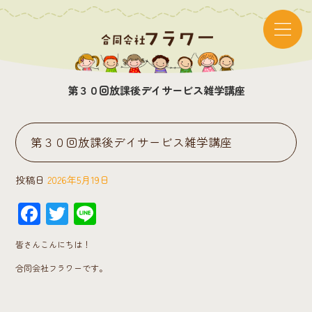
第３０回放課後デイサービス雑学講座
第３０回放課後デイサービス雑学講座
投稿日
2026年5月19日
F
T
Li
ac
wi
ne
皆さんこんにちは！
e
tt
合同会社フラワーです。
b
er
o