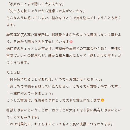
「家庭のことまで話して大丈夫かな」
「先生方も忙しそうだから遠慮した方がいいかな」
そんなふうに感じてしまい、悩みをひとりで抱え込んでしまうこともあり
ます。
顧客満足度の高い事業所は、保護者さまがそのように遠慮しなくて済むよ
う、日頃から関わり方を工夫しています
送迎時のちょっとした声かけ、連絡帳や面談での丁寧なやり取り、表情や
言葉づかいへの配慮など、細かな積み重ねによって「話しかけやすさ」が
つくられます。
たとえば、
「何か気になることがあれば、いつでもお聞かせくださいね」
「おうちでの様子も教えていただけると、こちらでも支援しやすいです」
「一緒に考えていきましょう」
こうした言葉は、保護者さまにとって大きな支えになります
相談しやすいということは、困りごとが大きくなる前に共有しやすいとい
うことでもあります。
これは結果的に、お子さまにとってもより良い支援につながります。