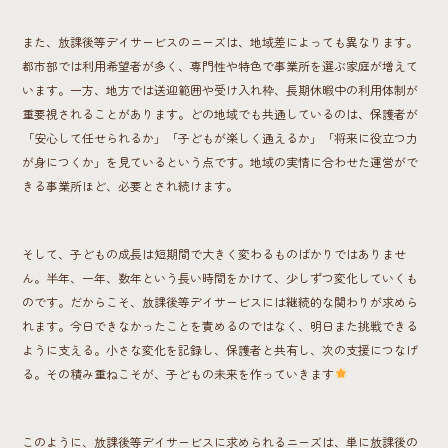
また、放課後等デイサービスのニーズは、地域差によっても異なります。
都市部では利用希望者が多く、専門性や特色で事業所を選ぶ家庭が増えて
います。一方、地方では送迎範囲や受け入れ枠、長期休暇中の利用体制が
重要視されることがあります。どの地域でも共通しているのは、保護者が
「安心して任せられるか」「子どもが楽しく通えるか」「将来に役立つ力
が身につくか」を見ているという点です。地域の実情に合わせた運営がで
きる事業所ほど、必要とされ続けます。
そして、子どもの成長は短期間で大きく変わるものばかりではありませ
ん。半年、一年、数年という長い時間をかけて、少しずつ変化していくも
のです。だからこそ、放課後等デイサービスには継続的な関わりが求めら
れます。今日できなかったことを責めるのではなく、明日また挑戦できる
ように支える。小さな変化を記録し、保護者と共有し、次の支援につなげ
る。その積み重ねこそが、子どもの未来を作っていきます
このように、放課後等デイサービスに求められるニーズは、単に放課後の