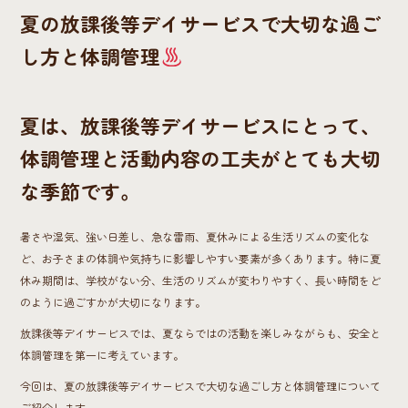
o
夏の放課後等デイサービスで大切な過ご
ok
し方と体調管理
夏は、放課後等デイサービスにとって、
体調管理と活動内容の工夫がとても大切
な季節です。
暑さや湿気、強い日差し、急な雷雨、夏休みによる生活リズムの変化な
ど、お子さまの体調や気持ちに影響しやすい要素が多くあります。特に夏
休み期間は、学校がない分、生活のリズムが変わりやすく、長い時間をど
のように過ごすかが大切になります。
放課後等デイサービスでは、夏ならではの活動を楽しみながらも、安全と
体調管理を第一に考えています。
今回は、夏の放課後等デイサービスで大切な過ごし方と体調管理について
ご紹介します。