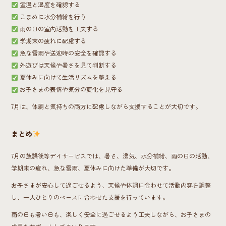
室温と湿度を確認する
こまめに水分補給を行う
雨の日の室内活動を工夫する
学期末の疲れに配慮する
急な雷雨や送迎時の安全を確認する
外遊びは天候や暑さを見て判断する
夏休みに向けて生活リズムを整える
お子さまの表情や気分の変化を見守る
7月は、体調と気持ちの両方に配慮しながら支援することが大切です。
まとめ
7月の放課後等デイサービスでは、暑さ、湿気、水分補給、雨の日の活動、
学期末の疲れ、急な雷雨、夏休みに向けた準備が大切です。
お子さまが安心して過ごせるよう、天候や体調に合わせて活動内容を調整
し、一人ひとりのペースに合わせた支援を行っています。
雨の日も暑い日も、楽しく安全に過ごせるよう工夫しながら、お子さまの