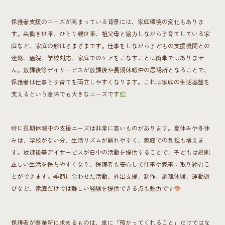
保護者支援のニーズが高まっている背景には、家庭環境の変化もありま
す。共働き世帯、ひとり親世帯、祖父母と協力しながら子育てしている家
庭など、家庭の形はさまざまです。仕事をしながら子どもの支援機関との
連絡、通院、学校対応、家庭でのケアをこなすことは簡単ではありませ
ん。放課後等デイサービスが放課後や長期休暇中の居場所となることで、
保護者は仕事と子育てを両立しやすくなります。これは家庭の生活基盤を
支えるという意味でも大きなニーズです
特に長期休暇中の支援ニーズは非常に高いものがあります。夏休みや冬休
みは、学校がない分、生活リズムが崩れやすく、家庭での負担も増えま
す。放課後等デイサービスが日中の活動を提供することで、子どもは規則
正しい生活を保ちやすくなり、保護者も安心して仕事や家事に取り組むこ
とができます。季節に合わせた活動、外出支援、制作、調理体験、運動遊
びなど、家庭だけでは難しい経験を提供できる点も魅力です
保護者が事業所に求めるものは、単に「預かってくれること」だけではな