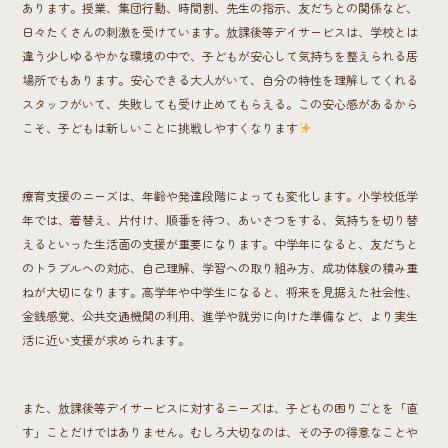
あります。授業、集団行動、時間割、先生の指示、友だちとの関係など、
日々たくさんの刺激を受けています。放課後等デイサービスは、学校とは
違う少しゆるやかな環境の中で、子どもが安心して気持ちを整えられる居
場所でもあります。安心できる大人がいて、自分の特性を理解してくれる
スタッフがいて、失敗しても受け止めてもらえる。この安心感があるから
こそ、子どもは新しいことに挑戦しやすくなります
療育支援のニーズは、年齢や発達段階によっても変化します。小学校低学
年では、着替え、片付け、順番を待つ、あいさつをする、気持ちを切り替
えるといった生活面の支援が重要になります。中学年になると、友だちと
のトラブルへの対応、自己理解、学習への取り組み方、成功体験の積み重
ねが大切になります。高学年や中学生になると、将来を見据えた社会性、
金銭感覚、公共交通機関の利用、進学や就労に向けた準備など、より実生
活に近い支援が求められます。
また、放課後等デイサービスに対するニーズは、子どもの困りごとを「直
す」ことだけではありません。むしろ大切なのは、その子の得意なことや