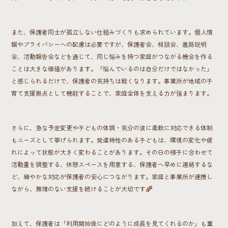
また、保護者同士が孤立しない仕組みづくりも求められています。個人情
報やプライバシーへの配慮は必要ですが、保護者会、相談会、進路説明
会、活動報告会などを通じて、同じ悩みを持つ家庭がつながる機会を作る
ことは大きな価値があります。「悩んでいるのは自分だけではなかった」
と感じられるだけで、保護者の気持ちは軽くなります。事業所が地域の子
育て支援拠点として機能することで、家庭全体を支える力が強まります。
さらに、急な予定変更や子どもの体調・気分の波に柔軟に対応できる体制
もニーズとして挙げられます。発達特性のある子どもは、環境の変化や疲
れによって状態が大きく変わることがあります。その日の様子に合わせて
活動量を調整する、休憩スペースを用意する、保護者へ早めに連絡するな
ど、細やかな対応が保護者の安心につながります。家庭と事業所が連携し
ながら、無理のない支援を続けることが大切です
加えて、保護者は「利用開始後にどのように成長を見てくれるのか」も重