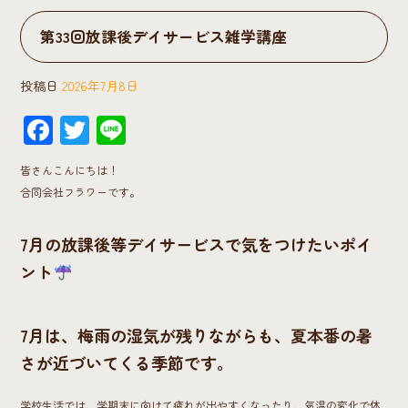
第33回放課後デイサービス雑学講座
投稿日
2026年7月8日
F
T
Li
ac
wi
ne
皆さんこんにちは！
e
tt
合同会社フラワーです。
b
er
o
7月の放課後等デイサービスで気をつけたいポイ
ok
ント
7月は、梅雨の湿気が残りながらも、夏本番の暑
さが近づいてくる季節です。
学校生活では、学期末に向けて疲れが出やすくなったり、気温の変化で体