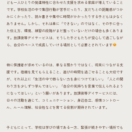
ども一人ひとりの発達特性に合わせた支援を求める家庭が増えていること
です。学校生活の中で集団行動が苦手だったり、友だちとの距離感がつか
みにくかったり、読み書きや集中に時間がかかったりする子どもは少なく
ありません。しかし、それは単に「できない」のではなく、その子に合っ
た伝え方、環境、練習の段階がまだ整っていないだけの場合も多くありま
す。放課後等デイサービスは、そうした子どもたちが安心して過ごしなが
ら、自分のペースで成長していける場所として必要とされています
特に保護者が求めているのは、単なる預かりではなく、将来につながる支
援です。宿題を見てもらえること、遊びの時間を過ごせることも大切です
が、それ以上に「生活の中で困らない力を身につけてほしい」「人との関
わり方を少しずつ学んでほしい」「自分の気持ちを言葉で伝えられるよう
になってほしい」という願いがあります。放課後等デイサービスには、
日々の活動を通じて、コミュニケーション、身辺自立、感情コントロー
ル、ルール理解、社会性などを育てる役割が期待されています。
子どもにとって、学校は学びの場である一方、緊張が続きやすい場所でも