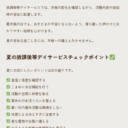
放課後等デイサービスでは、天候の変化を確認しながら、活動内容や送迎
時の安全に配慮します。
悪天候の日でも、お子さまが不安にならないよう、落ち着いた声かけと分
かりやすい説明を心がけます。
夏の安全な過ごし方には、天候への備えも欠かせません。
夏の放課後等デイサービスチェックポイント
夏に大切にしたいポイントは次の通りです。
室温と湿度を確認する
こまめに水分補給を行う
活動の合間に休憩を取る
夏休みの生活リズムを整える
暑い日の屋外活動は無理をしない
冷房による冷えすぎに注意する
急な雷雨や台風に備える
お子さまの表情や体調変化を見守る