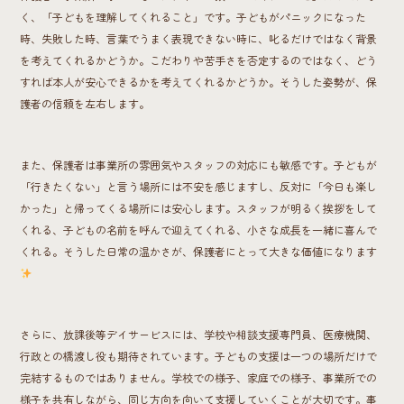
く、「子どもを理解してくれること」です。子どもがパニックになった
時、失敗した時、言葉でうまく表現できない時に、叱るだけではなく背景
を考えてくれるかどうか。こだわりや苦手さを否定するのではなく、どう
すれば本人が安心できるかを考えてくれるかどうか。そうした姿勢が、保
護者の信頼を左右します。
また、保護者は事業所の雰囲気やスタッフの対応にも敏感です。子どもが
「行きたくない」と言う場所には不安を感じますし、反対に「今日も楽し
かった」と帰ってくる場所には安心します。スタッフが明るく挨拶をして
くれる、子どもの名前を呼んで迎えてくれる、小さな成長を一緒に喜んで
くれる。そうした日常の温かさが、保護者にとって大きな価値になります
さらに、放課後等デイサービスには、学校や相談支援専門員、医療機関、
行政との橋渡し役も期待されています。子どもの支援は一つの場所だけで
完結するものではありません。学校での様子、家庭での様子、事業所での
様子を共有しながら、同じ方向を向いて支援していくことが大切です。事