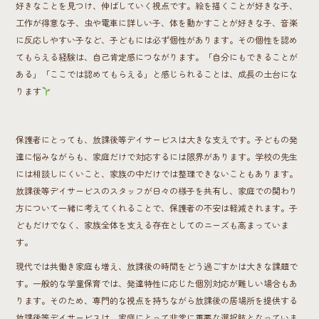
好きなことを見つけ、伸ばしていく視点です。絵を描くことが好きな子、
工作が得意な子、虫や電車に詳しい子、体を動かすことが好きな子、音楽
に反応しやすい子など、子どもには必ず個性があります。その個性を認め
てもらえる経験は、自己肯定感につながります。「自分にもできることが
ある」「ここでは認めてもらえる」と感じられることは、成長の土台にな
ります
保護者にとっても、放課後等デイサービスは大きな支えです。子どもの発
達に悩みながらも、家庭だけで対応するには限界があります。学校の先生
には相談しにくいこと、家族の中だけでは整理できないこともあります。
放課後等デイサービスのスタッフが日々の様子を共有し、家庭での関わり
方について一緒に考えてくれることで、保護者の不安は軽減されます。子
どもだけでなく、家族全体を支える存在としてのニーズも高まっていま
す。
現代では共働き家庭も増え、放課後の時間をどう過ごすかは大きな課題で
す。一般的な学童保育では、発達特性に応じた個別対応が難しい場合もあ
ります。そのため、専門的な視点を持ちながら放課後の居場所を提供する
放課後等デイサービスは、家庭にとって非常に重要な選択肢となっていま