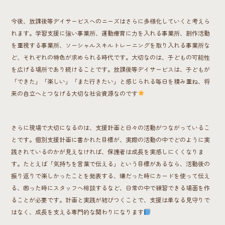
今後、放課後等デイサービスへのニーズはさらに多様化していくと考えら
れます。学習支援に強い事業所、運動療育に力を入れる事業所、創作活動
を重視する事業所、ソーシャルスキルトレーニングを取り入れる事業所な
ど、それぞれの特色が求められる時代です。大切なのは、子どもの可能性
を広げる場所であり続けることです。放課後等デイサービスは、子どもが
「できた」「楽しい」「また行きたい」と感じられる毎日を積み重ね、将
来の自立へとつなげる大切な社会資源なのです
さらに現場で大切になるのは、支援計画と日々の活動がつながっているこ
とです。個別支援計画に書かれた目標が、実際の活動の中でどのように実
践されているのかが見えなければ、保護者は成長を実感しにくくなりま
す。たとえば「気持ちを言葉で伝える」という目標があるなら、活動後の
振り返りで楽しかったことを発表する、嫌だった時にカードを使って伝え
る、困った時にスタッフへ相談するなど、日常の中で練習できる場面を作
ることが必要です。計画と実践が結びつくことで、支援は単なる見守りで
はなく、成長を支える専門的な関わりになります