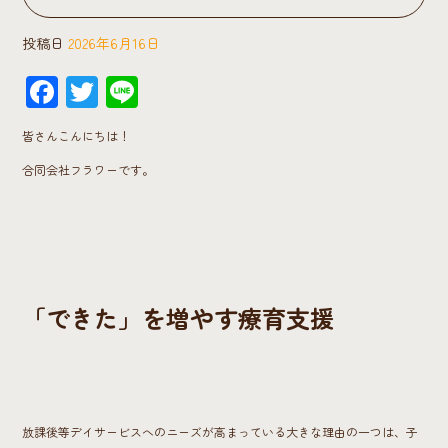
投稿日
2026年6月16日
F
T
Li
ac
wi
ne
皆さんこんにちは！
e
tt
合同会社フラワーです。
b
er
o
ok
「できた」を増やす療育支援
放課後等デイサービスへのニーズが高まっている大きな理由の一つは、子