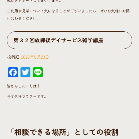
成長をサポートしてまいります。
ご利用や見学について気になることがございましたら、ぜひお気軽にお問
い合わせください。
第３２回放課後デイサービス雑学講座
投稿日
2026年6月23日
F
T
Li
ac
wi
ne
皆さんこんにちは！
e
tt
合同会社フラワーです。
b
er
o
ok
「相談できる場所」としての役割