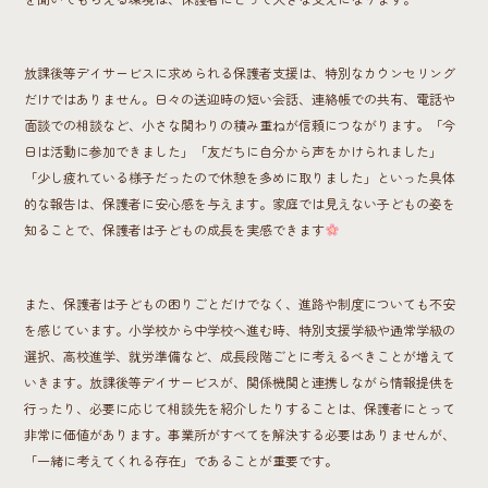
放課後等デイサービスに求められる保護者支援は、特別なカウンセリング
だけではありません。日々の送迎時の短い会話、連絡帳での共有、電話や
面談での相談など、小さな関わりの積み重ねが信頼につながります。「今
日は活動に参加できました」「友だちに自分から声をかけられました」
「少し疲れている様子だったので休憩を多めに取りました」といった具体
的な報告は、保護者に安心感を与えます。家庭では見えない子どもの姿を
知ることで、保護者は子どもの成長を実感できます
また、保護者は子どもの困りごとだけでなく、進路や制度についても不安
を感じています。小学校から中学校へ進む時、特別支援学級や通常学級の
選択、高校進学、就労準備など、成長段階ごとに考えるべきことが増えて
いきます。放課後等デイサービスが、関係機関と連携しながら情報提供を
行ったり、必要に応じて相談先を紹介したりすることは、保護者にとって
非常に価値があります。事業所がすべてを解決する必要はありませんが、
「一緒に考えてくれる存在」であることが重要です。