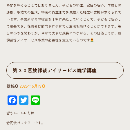
時間を埋めることではありません。子どもの発達、家庭の安心、学校との
連携、地域での生活、将来の自立までを見据えた幅広い支援が求められて
います。事業所がその役割を丁寧に果たしていくことで、子どもは安心し
て成長でき、保護者は前向きに子育てと生活を続けることができます。毎
日の小さな関わりが、やがて大きな成長につながる。その価値こそが、放
課後等デイサービス事業の必要性を支えているのです
第３０回放課後デイサービス雑学講座
投稿日
2026年5月19日
F
T
Li
ac
wi
ne
皆さんこんにちは！
e
tt
合同会社フラワーです。
b
er