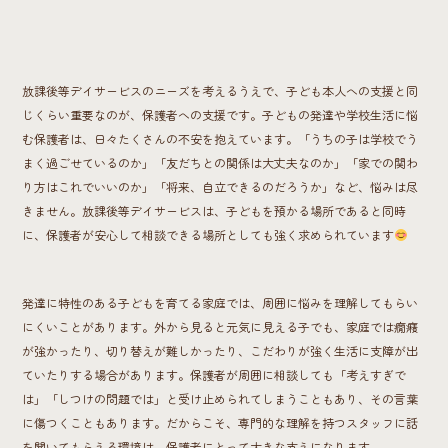
放課後等デイサービスのニーズを考えるうえで、子ども本人への支援と同
じくらい重要なのが、保護者への支援です。子どもの発達や学校生活に悩
む保護者は、日々たくさんの不安を抱えています。「うちの子は学校でう
まく過ごせているのか」「友だちとの関係は大丈夫なのか」「家での関わ
り方はこれでいいのか」「将来、自立できるのだろうか」など、悩みは尽
きません。放課後等デイサービスは、子どもを預かる場所であると同時
に、保護者が安心して相談できる場所としても強く求められています
発達に特性のある子どもを育てる家庭では、周囲に悩みを理解してもらい
にくいことがあります。外から見ると元気に見える子でも、家庭では癇癪
が強かったり、切り替えが難しかったり、こだわりが強く生活に支障が出
ていたりする場合があります。保護者が周囲に相談しても「考えすぎで
は」「しつけの問題では」と受け止められてしまうこともあり、その言葉
に傷つくこともあります。だからこそ、専門的な理解を持つスタッフに話
を聞いてもらえる環境は、保護者にとって大きな支えになります。