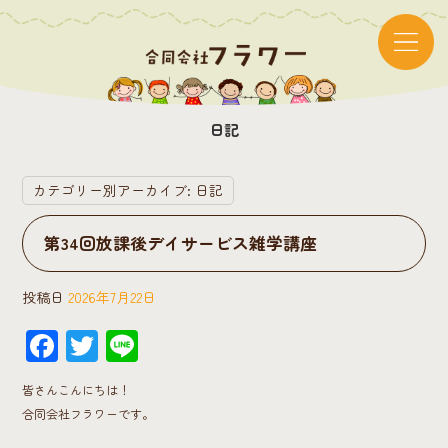
日記
カテゴリー別アーカイブ:
日記
第34回放課後デイサービス雑学講座
投稿日
2026年7月22日
F
T
Li
ac
wi
ne
皆さんこんにちは！
e
tt
合同会社フラワーです。
b
er